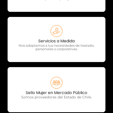
OTP Servicios
Servicios a Medida
Nos adaptamos a tus necesidades de traslado;
personales o corporativas.
OTP Servicios
Sello Mujer en Mercado Público
Somos proveedores del Estado de Chile.