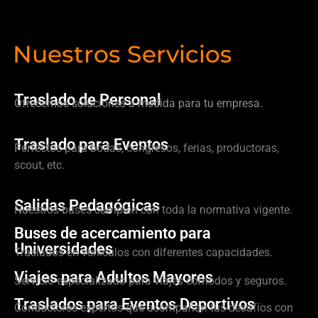
Nuestros Servicios
Traslado de Personal
Ofrecemos soluciones a medida para tu empresa.
Traslado para Eventos
Perfectos para bodas, congresos, ferias, productoras,
scout, etc.
Salidas Pedagógicas
Nuestros buses cumplen con toda la normativa vigente.
Buses de acercamiento para
Universidades
Traslados en vehículos con diferentes capacidades.
Viajes para Adultos Mayores
Servicio especializado para viajes cómodos y seguros.
Traslados para Eventos Deportivos
Conductores expertos que acompañan tus desafíos con