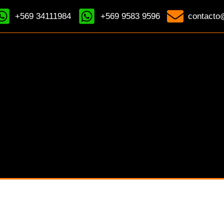
+569 34111984
+569 9583 9596
contacto@