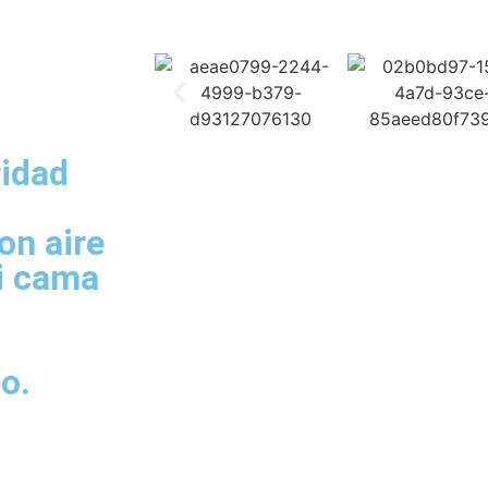
ridad
on aire
i cama
o.
s