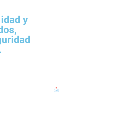
idad y
dos,
guridad
.
ar + de 15 años en el rubro
📩contacto@otpservicios.cl