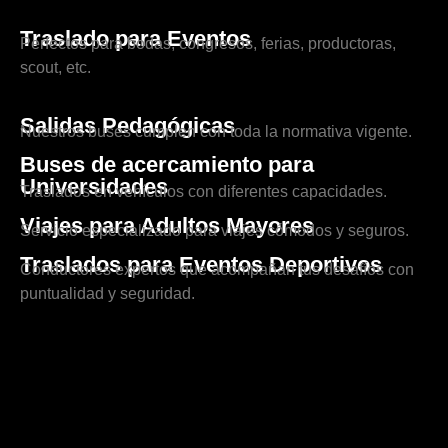
Traslado para Eventos
Perfectos para bodas, congresos, ferias, productoras,
scout, etc.
Salidas Pedagógicas
Nuestros buses cumplen con toda la normativa vigente.
Buses de acercamiento para
Universidades
Traslados en vehículos con diferentes capacidades.
Viajes para Adultos Mayores
Servicio especializado para viajes cómodos y seguros.
Traslados para Eventos Deportivos
Conductores expertos que acompañan tus desafíos con
puntualidad y seguridad.