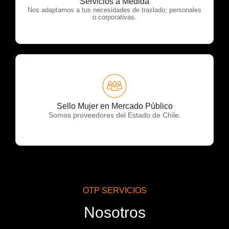
Servicios a Medida
Nos adaptamos a tus necesidades de traslado; personales
o corporativas.
OTP Servicios
Sello Mujer en Mercado Público
Somos proveedores del Estado de Chile.
OTP SERVICIOS
Nosotros