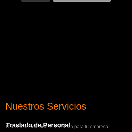
Nuestros Servicios
Traslado de Personal
Ofrecemos soluciones a medida para tu empresa.