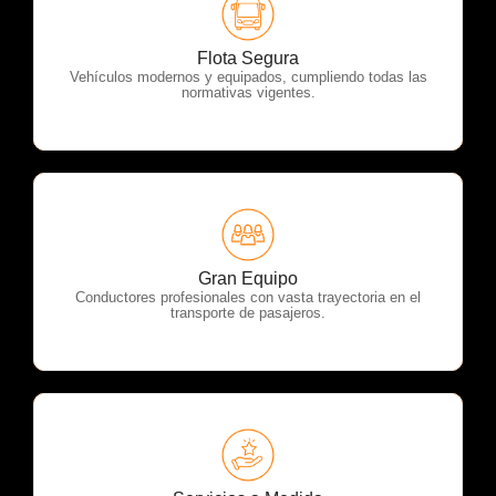
OTP Servicios
Flota Segura
Vehículos modernos y equipados, cumpliendo todas las
normativas vigentes.
OTP Servicios
Gran Equipo
Conductores profesionales con vasta trayectoria en el
transporte de pasajeros.
OTP Servicios