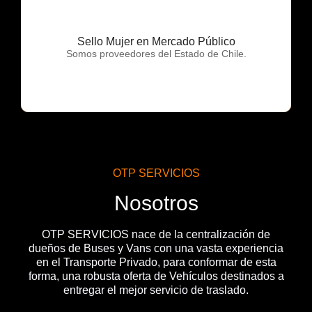
Sello Mujer en Mercado Público
OTP Servicios
Somos proveedores del Estado de Chile.
OTP SERVICIOS
Nosotros
OTP SERVICIOS nace de la centralización de
dueños de Buses y Vans con una vasta experiencia
en el Transporte Privado, para conformar de esta
forma, una robusta oferta de Vehículos destinados a
entregar el mejor servicio de traslado.