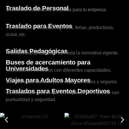
Traslado de Personal
Ofrecemos soluciones a medida para tu empresa.
Traslado para Eventos
Perfectos para bodas, congresos, ferias, productoras,
scout, etc.
Salidas Pedagógicas
Nuestros buses cumplen con toda la normativa vigente.
Buses de acercamiento para
Universidades
Traslados en vehículos con diferentes capacidades.
Viajes para Adultos Mayores
Servicio especializado para viajes cómodos y seguros.
Traslados para Eventos Deportivos
Conductores expertos que acompañan tus desafíos con
puntualidad y seguridad.