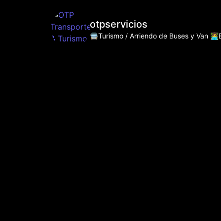
otpservicios
🚍Turismo / Arriendo de Buses y Van
👩‍