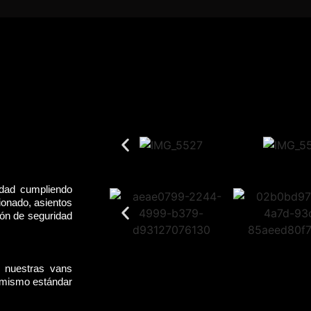
idad cumpliendo
ionado, asientos
rón de seguridad
, nuestras vans
l mismo estándar