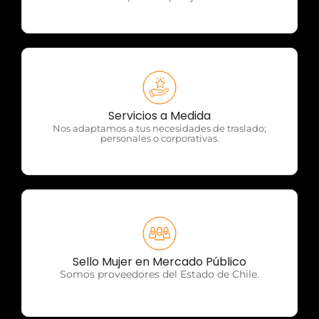
OTP Servicios
Servicios a Medida
Nos adaptamos a tus necesidades de traslado;
personales o corporativas.
OTP Servicios
Sello Mujer en Mercado Público
Somos proveedores del Estado de Chile.