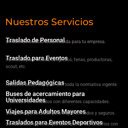
Nuestros Servicios
Traslado de Personal
Ofrecemos soluciones a medida para tu empresa.
Traslado para Eventos
Perfectos para bodas, congresos, ferias, productoras,
scout, etc.
Salidas Pedagógicas
Nuestros buses cumplen con toda la normativa vigente.
Buses de acercamiento para
Universidades
Traslados en vehículos con diferentes capacidades.
Viajes para Adultos Mayores
Servicio especializado para viajes cómodos y seguros.
Traslados para Eventos Deportivos
Conductores expertos que acompañan tus desafíos con