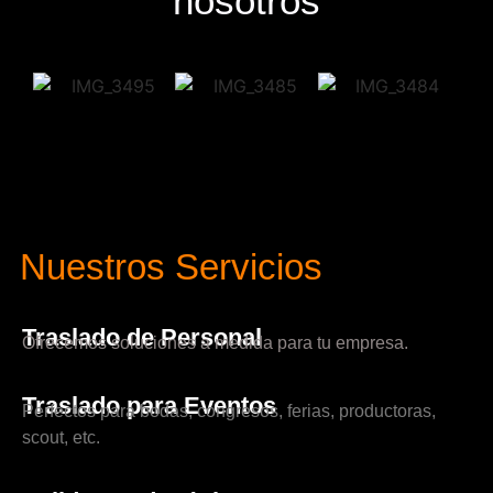
nosotros
Nuestros Servicios
Traslado de Personal
Ofrecemos soluciones a medida para tu empresa.
Traslado para Eventos
Perfectos para bodas, congresos, ferias, productoras,
scout, etc.