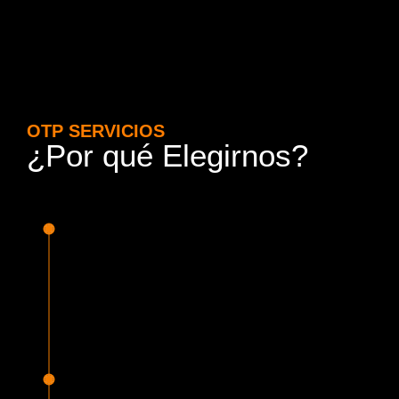
OTP SERVICIOS
¿Por qué Elegirnos?
15 Años de Experiencia y
Responsabilidad
Nuestra experiencia en el rubro nos avala. Contamos con
conductores altamente capacitados, respondemos de
manera rápida y eficiente, garantizando una experiencia de
viaje superior.
Proveedor Habilitado para Trabajar en
Mercado Público