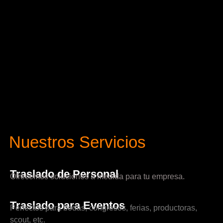
Nuestros Servicios
Traslado de Personal
Ofrecemos soluciones a medida para tu empresa.
Traslado para Eventos
Perfectos para bodas, congresos, ferias, productoras,
scout, etc.