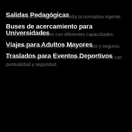
Salidas Pedagógicas
Nuestros buses cumplen con toda la normativa vigente.
Buses de acercamiento para
Universidades
Traslados en vehículos con diferentes capacidades.
Viajes para Adultos Mayores
Servicio especializado para viajes cómodos y seguros.
Traslados para Eventos Deportivos
Conductores expertos que acompañan tus desafíos con
puntualidad y seguridad.