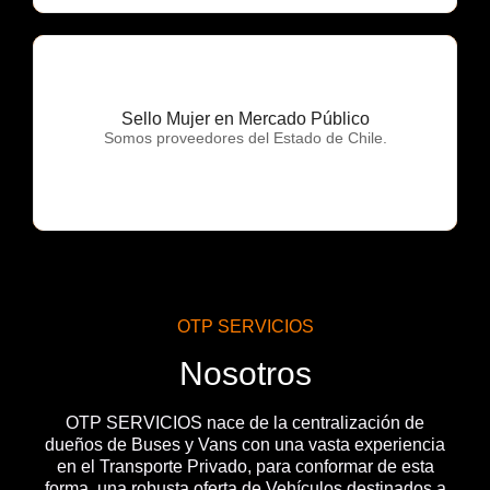
Sello Mujer en Mercado Público
OTP Servicios
Somos proveedores del Estado de Chile.
OTP SERVICIOS
Nosotros
OTP SERVICIOS nace de la centralización de
dueños de Buses y Vans con una vasta experiencia
en el Transporte Privado, para conformar de esta
forma, una robusta oferta de Vehículos destinados a