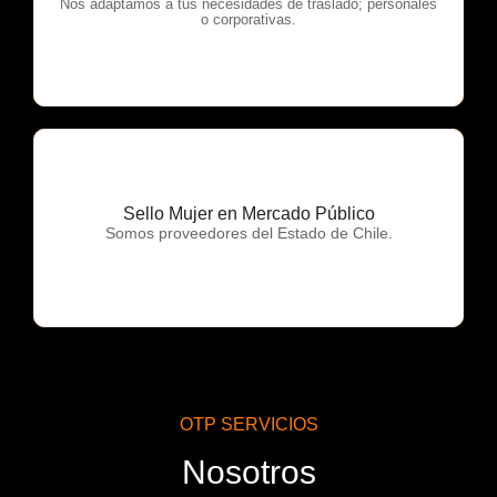
OTP Servicios
Nos adaptamos a tus necesidades de traslado; personales
o corporativas.
Sello Mujer en Mercado Público
OTP Servicios
Somos proveedores del Estado de Chile.
OTP SERVICIOS
Nosotros