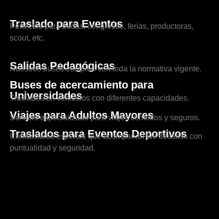
Traslado para Eventos
Perfectos para bodas, congresos, ferias, productoras,
scout, etc.
Salidas Pedagógicas
Nuestros buses cumplen con toda la normativa vigente.
Buses de acercamiento para
Universidades
Traslados en vehículos con diferentes capacidades.
Viajes para Adultos Mayores
Servicio especializado para viajes cómodos y seguros.
Traslados para Eventos Deportivos
Conductores expertos que acompañan tus desafíos con
puntualidad y seguridad.