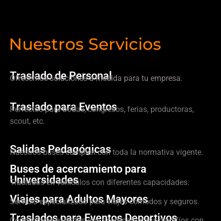
Nuestros Servicios
Traslado de Personal
Ofrecemos soluciones a medida para tu empresa.
Traslado para Eventos
Perfectos para bodas, congresos, ferias, productoras,
scout, etc.
Salidas Pedagógicas
Nuestros buses cumplen con toda la normativa vigente.
Buses de acercamiento para
Universidades
Traslados en vehículos con diferentes capacidades.
Viajes para Adultos Mayores
Servicio especializado para viajes cómodos y seguros.
Traslados para Eventos Deportivos
Conductores expertos que acompañan tus desafíos con