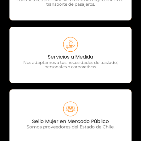
transporte de pasajeros.
OTP Servicios
Servicios a Medida
Nos adaptamos a tus necesidades de traslado;
personales o corporativas.
OTP Servicios
Sello Mujer en Mercado Público
Somos proveedores del Estado de Chile.