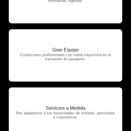
normativas vigentes.
Gran Equipo
OTP Servicios
Conductores profesionales con vasta trayectoria en el
transporte de pasajeros.
Servicios a Medida
OTP Servicios
Nos adaptamos a tus necesidades de traslado; personales
o corporativas.