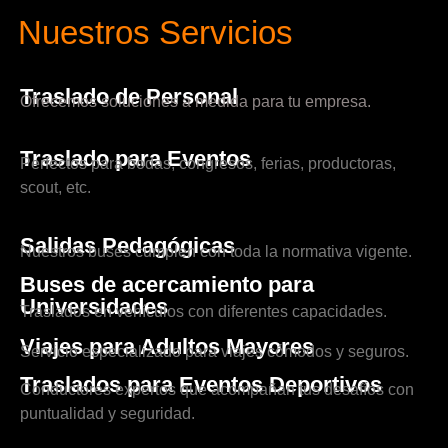
Nuestros Servicios
Traslado de Personal
Ofrecemos soluciones a medida para tu empresa.
Traslado para Eventos
Perfectos para bodas, congresos, ferias, productoras,
scout, etc.
Salidas Pedagógicas
Nuestros buses cumplen con toda la normativa vigente.
Buses de acercamiento para
Universidades
Traslados en vehículos con diferentes capacidades.
Viajes para Adultos Mayores
Servicio especializado para viajes cómodos y seguros.
Traslados para Eventos Deportivos
Conductores expertos que acompañan tus desafíos con
puntualidad y seguridad.