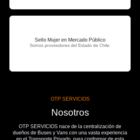
Sello Mujer en Mercado Público
OTP Servicios
Somos proveedores del Estado de Chile.
OTP SERVICIOS
Nosotros
OTP SERVICIOS nace de la centralización de
dueños de Buses y Vans con una vasta experiencia
en el Transporte Privado, para conformar de esta