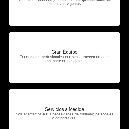
OTP Servicios
normativas vigentes.
Gran Equipo
OTP Servicios
Conductores profesionales con vasta trayectoria en el
transporte de pasajeros.
Servicios a Medida
OTP Servicios
Nos adaptamos a tus necesidades de traslado; personales
o corporativas.