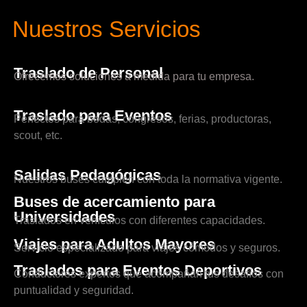
Nuestros Servicios
Traslado de Personal
Ofrecemos soluciones a medida para tu empresa.
Traslado para Eventos
Perfectos para bodas, congresos, ferias, productoras,
scout, etc.
Salidas Pedagógicas
Nuestros buses cumplen con toda la normativa vigente.
Buses de acercamiento para
Universidades
Traslados en vehículos con diferentes capacidades.
Viajes para Adultos Mayores
Servicio especializado para viajes cómodos y seguros.
Traslados para Eventos Deportivos
Conductores expertos que acompañan tus desafíos con
puntualidad y seguridad.