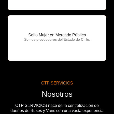
Sello Mujer en Mercado Público
OTP Servicios
Somos proveedores del Estado de Chile.
OTP SERVICIOS
Nosotros
OTP SERVICIOS nace de la centralización de
dueños de Buses y Vans con una vasta experiencia