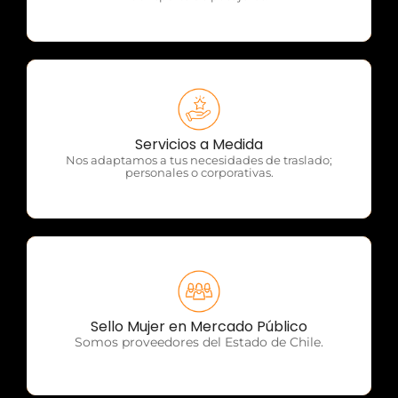
OTP Servicios
Servicios a Medida
Nos adaptamos a tus necesidades de traslado;
personales o corporativas.
OTP Servicios
Sello Mujer en Mercado Público
Somos proveedores del Estado de Chile.