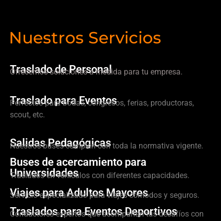
Nuestros Servicios
Traslado de Personal
Ofrecemos soluciones a medida para tu empresa.
Traslado para Eventos
Perfectos para bodas, congresos, ferias, productoras,
scout, etc.
Salidas Pedagógicas
Nuestros buses cumplen con toda la normativa vigente.
Buses de acercamiento para
Universidades
Traslados en vehículos con diferentes capacidades.
Viajes para Adultos Mayores
Servicio especializado para viajes cómodos y seguros.
Traslados para Eventos Deportivos
Conductores expertos que acompañan tus desafíos con