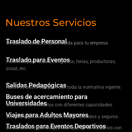
Nuestros Servicios
Traslado de Personal
Ofrecemos soluciones a medida para tu empresa.
Traslado para Eventos
Perfectos para bodas, congresos, ferias, productoras,
scout, etc.
Salidas Pedagógicas
Nuestros buses cumplen con toda la normativa vigente.
Buses de acercamiento para
Universidades
Traslados en vehículos con diferentes capacidades.
Viajes para Adultos Mayores
Servicio especializado para viajes cómodos y seguros.
Traslados para Eventos Deportivos
Conductores expertos que acompañan tus desafíos con