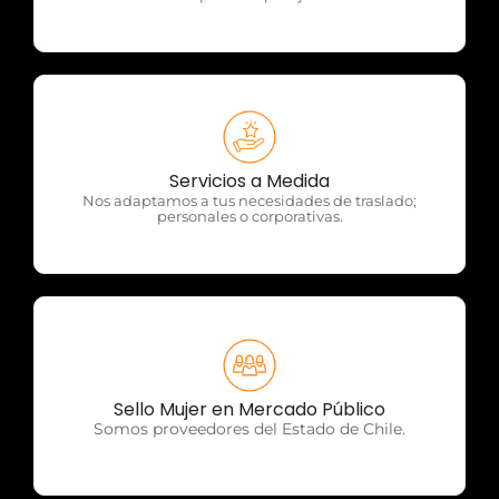
OTP Servicios
Servicios a Medida
Nos adaptamos a tus necesidades de traslado;
personales o corporativas.
OTP Servicios
Sello Mujer en Mercado Público
Somos proveedores del Estado de Chile.