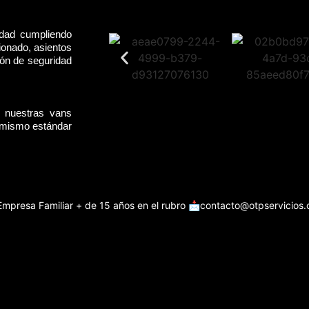
idad cumpliendo
ionado, asientos
rón de seguridad
, nuestras vans
l mismo estándar
Empresa Familiar + de 15 años en el rubro
📩contacto@otpservicios.c