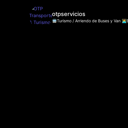
otpservicios
🚍Turismo / Arriendo de Buses y Van
👩‍