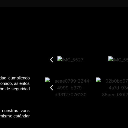
idad cumpliendo
ionado, asientos
rón de seguridad
, nuestras vans
l mismo estándar