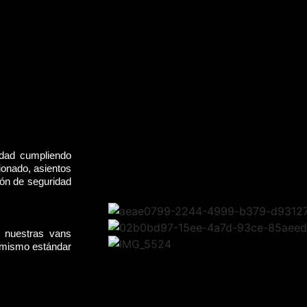
idad cumpliendo
ionado, asientos
rón de seguridad
, nuestras vans
l mismo estándar