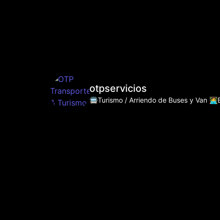
otpservicios
🚍Turismo / Arriendo de Buses y Van
👩‍