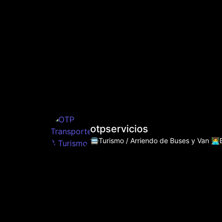
otpservicios
🚍Turismo / Arriendo de Buses y Van
👩‍