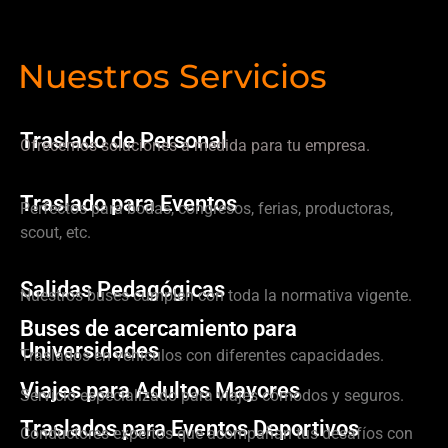
Nuestros Servicios
Traslado de Personal
Ofrecemos soluciones a medida para tu empresa.
Traslado para Eventos
Perfectos para bodas, congresos, ferias, productoras,
scout, etc.
Salidas Pedagógicas
Nuestros buses cumplen con toda la normativa vigente.
Buses de acercamiento para
Universidades
Traslados en vehículos con diferentes capacidades.
Viajes para Adultos Mayores
Servicio especializado para viajes cómodos y seguros.
Traslados para Eventos Deportivos
Conductores expertos que acompañan tus desafíos con