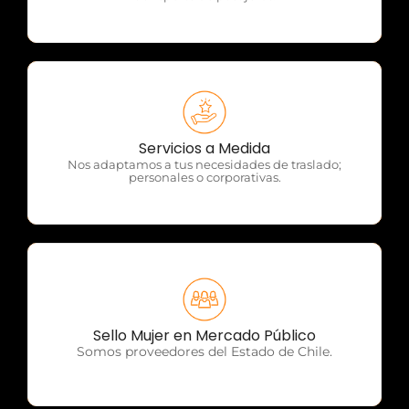
OTP Servicios
Servicios a Medida
Nos adaptamos a tus necesidades de traslado;
personales o corporativas.
OTP Servicios
Sello Mujer en Mercado Público
Somos proveedores del Estado de Chile.