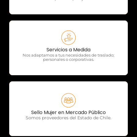
OTP Servicios
Servicios a Medida
Nos adaptamos a tus necesidades de traslado;
personales o corporativas.
OTP Servicios
Sello Mujer en Mercado Público
Somos proveedores del Estado de Chile.