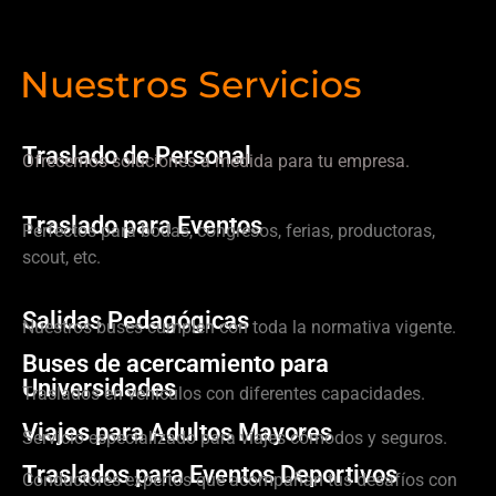
Nuestros Servicios
Traslado de Personal
Ofrecemos soluciones a medida para tu empresa.
Traslado para Eventos
Perfectos para bodas, congresos, ferias, productoras,
scout, etc.
Salidas Pedagógicas
Nuestros buses cumplen con toda la normativa vigente.
Buses de acercamiento para
Universidades
Traslados en vehículos con diferentes capacidades.
Viajes para Adultos Mayores
Servicio especializado para viajes cómodos y seguros.
Traslados para Eventos Deportivos
Conductores expertos que acompañan tus desafíos con