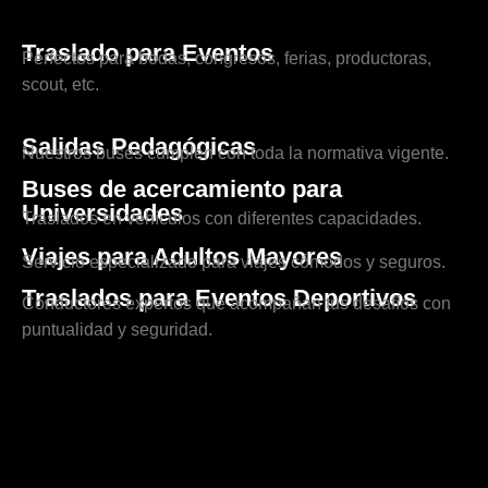
Traslado para Eventos
Perfectos para bodas, congresos, ferias, productoras,
scout, etc.
Salidas Pedagógicas
Nuestros buses cumplen con toda la normativa vigente.
Buses de acercamiento para
Universidades
Traslados en vehículos con diferentes capacidades.
Viajes para Adultos Mayores
Servicio especializado para viajes cómodos y seguros.
Traslados para Eventos Deportivos
Conductores expertos que acompañan tus desafíos con
puntualidad y seguridad.