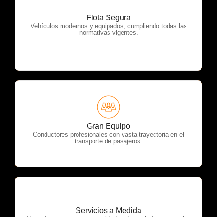
Flota Segura
OTP Servicios
Vehículos modernos y equipados, cumpliendo todas las
normativas vigentes.
OTP Servicios
Gran Equipo
Conductores profesionales con vasta trayectoria en el
transporte de pasajeros.
Servicios a Medida