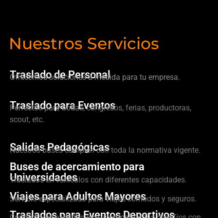
Nuestros Servicios
Traslado de Personal
Ofrecemos soluciones a medida para tu empresa.
Traslado para Eventos
Perfectos para bodas, congresos, ferias, productoras,
scout, etc.
Salidas Pedagógicas
Nuestros buses cumplen con toda la normativa vigente.
Buses de acercamiento para
Universidades
Traslados en vehículos con diferentes capacidades.
Viajes para Adultos Mayores
Servicio especializado para viajes cómodos y seguros.
Traslados para Eventos Deportivos
Conductores expertos que acompañan tus desafíos con