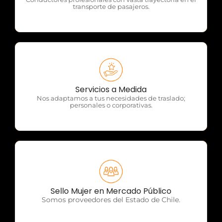
transporte de pasajeros.
OTP Servicios
Servicios a Medida
Nos adaptamos a tus necesidades de traslado;
personales o corporativas.
OTP Servicios
Sello Mujer en Mercado Público
Somos proveedores del Estado de Chile.