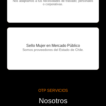
OTP Servicios
Nos adaptamos a tus necesidades de traslado; personales
o corporativas.
Sello Mujer en Mercado Público
OTP Servicios
Somos proveedores del Estado de Chile.
OTP SERVICIOS
Nosotros