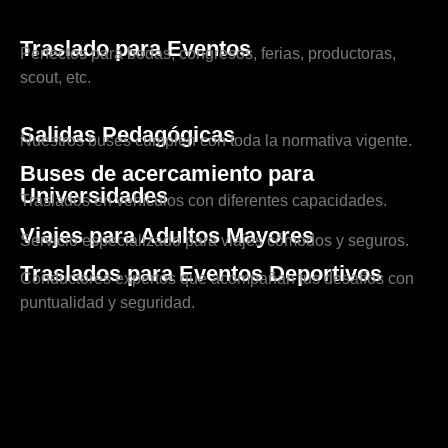
Traslado para Eventos
Perfectos para bodas, congresos, ferias, productoras,
scout, etc.
Salidas Pedagógicas
Nuestros buses cumplen con toda la normativa vigente.
Buses de acercamiento para
Universidades
Traslados en vehículos con diferentes capacidades.
Viajes para Adultos Mayores
Servicio especializado para viajes cómodos y seguros.
Traslados para Eventos Deportivos
Conductores expertos que acompañan tus desafíos con
puntualidad y seguridad.