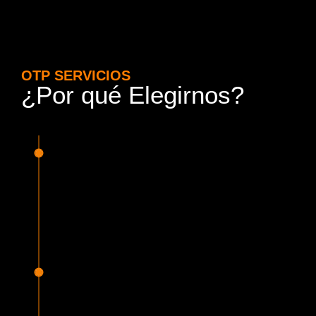
OTP SERVICIOS
¿Por qué Elegirnos?
15 Años de Experiencia y
Responsabilidad
Nuestra experiencia en el rubro nos avala. Contamos con
conductores altamente capacitados, respondemos de
manera rápida y eficiente, garantizando una experiencia de
viaje superior.
Proveedor Habilitado para Trabajar en
Mercado Público
Cumplimos con todas las normativas y una serie de
requisitos, según lo estipulado en la Ley 19.886, que nos