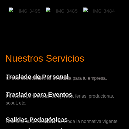
Nuestros Servicios
Traslado de Personal
Ofrecemos soluciones a medida para tu empresa.
Traslado para Eventos
Perfectos para bodas, congresos, ferias, productoras,
scout, etc.
Salidas Pedagógicas
Nuestros buses cumplen con toda la normativa vigente.