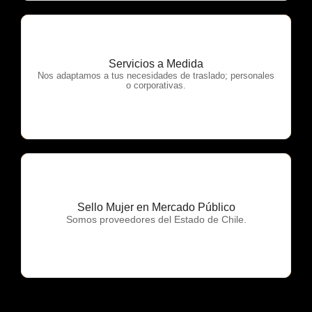
Servicios a Medida
OTP Servicios
Nos adaptamos a tus necesidades de traslado; personales
o corporativas.
Sello Mujer en Mercado Público
OTP Servicios
Somos proveedores del Estado de Chile.