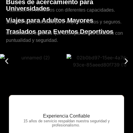
Buses de acercamiento para
Universidades
Traslados en vehículos con diferentes capacidades.
Viajes para Adultos Mayores
Servicio especializado para viajes cómodos y seguros.
Traslados para Eventos Deportivos
Conductores expertos que acompañan tus desafíos con
puntualidad y seguridad.
Experiencia Confiable
OTP Servicios
15 años de servicio respaldan nuestra seguridad y
profesionalismo.