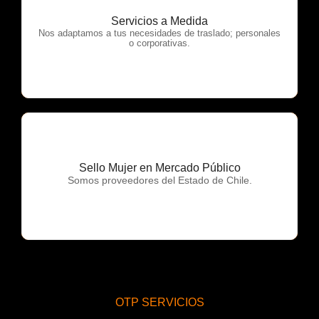
Servicios a Medida
OTP Servicios
Nos adaptamos a tus necesidades de traslado; personales
o corporativas.
Sello Mujer en Mercado Público
OTP Servicios
Somos proveedores del Estado de Chile.
OTP SERVICIOS