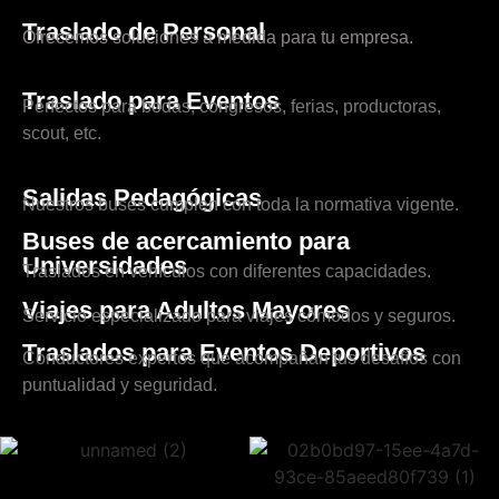
Traslado de Personal
Ofrecemos soluciones a medida para tu empresa.
Traslado para Eventos
Perfectos para bodas, congresos, ferias, productoras,
scout, etc.
Salidas Pedagógicas
Nuestros buses cumplen con toda la normativa vigente.
Buses de acercamiento para
Universidades
Traslados en vehículos con diferentes capacidades.
Viajes para Adultos Mayores
Servicio especializado para viajes cómodos y seguros.
Traslados para Eventos Deportivos
Conductores expertos que acompañan tus desafíos con
puntualidad y seguridad.