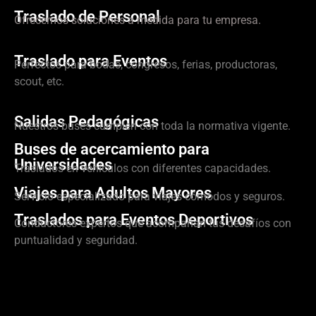
Traslado de Personal
Ofrecemos soluciones a medida para tu empresa.
Traslado para Eventos
Perfectos para bodas, congresos, ferias, productoras,
scout, etc.
Salidas Pedagógicas
Nuestros buses cumplen con toda la normativa vigente.
Buses de acercamiento para
Universidades
Traslados en vehículos con diferentes capacidades.
Viajes para Adultos Mayores
Servicio especializado para viajes cómodos y seguros.
Traslados para Eventos Deportivos
Conductores expertos que acompañan tus desafíos con
puntualidad y seguridad.