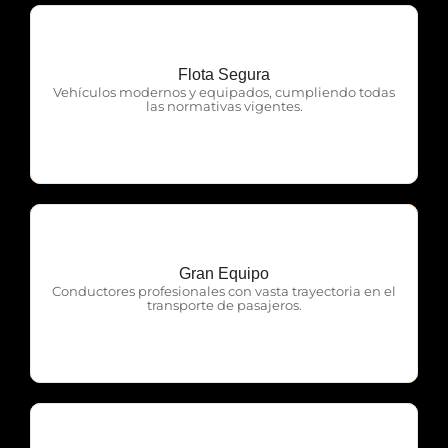
Flota Segura
OTP Servicios
Vehículos modernos y equipados, cumpliendo todas
las normativas vigentes.
Gran Equipo
OTP Servicios
Conductores profesionales con vasta trayectoria en el
transporte de pasajeros.