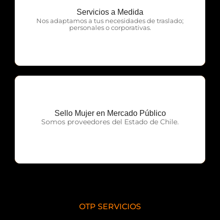
Servicios a Medida
OTP Servicios
Nos adaptamos a tus necesidades de traslado;
personales o corporativas.
Sello Mujer en Mercado Público
OTP Servicios
Somos proveedores del Estado de Chile.
OTP SERVICIOS