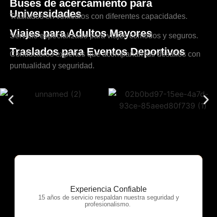
Buses de acercamiento para
Universidades
Traslados en vehículos con diferentes capacidades.
Viajes para Adultos Mayores
Servicio especializado para viajes cómodos y seguros.
Traslados para Eventos Deportivos
Conductores expertos que acompañan tus desafíos con
puntualidad y seguridad.
Experiencia Confiable
OTP Servicios
15 años de servicio respaldan nuestra seguridad y
profesionalismo.