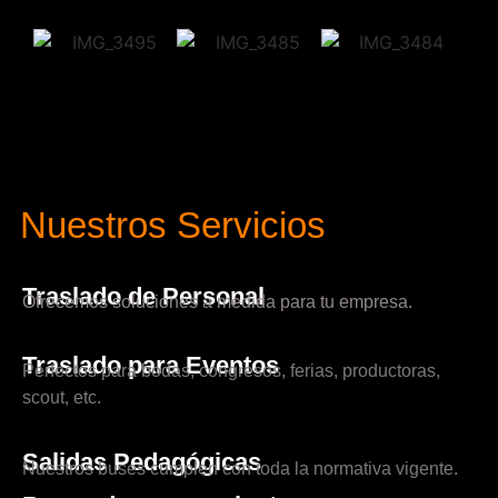
Nuestros Servicios
Traslado de Personal
Ofrecemos soluciones a medida para tu empresa.
Traslado para Eventos
Perfectos para bodas, congresos, ferias, productoras,
scout, etc.
Salidas Pedagógicas
Nuestros buses cumplen con toda la normativa vigente.