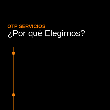
OTP SERVICIOS
¿Por qué Elegirnos?
15 Años de Experiencia y
Responsabilidad
Nuestra experiencia en el rubro nos avala. Contamos con
conductores altamente capacitados, respondemos de
manera rápida y eficiente, garantizando una experiencia de
viaje superior.
Proveedor Habilitado para Trabajar en
Mercado Público
Cumplimos con todas las normativas y una serie de
requisitos, según lo estipulado en la Ley 19.886, que nos