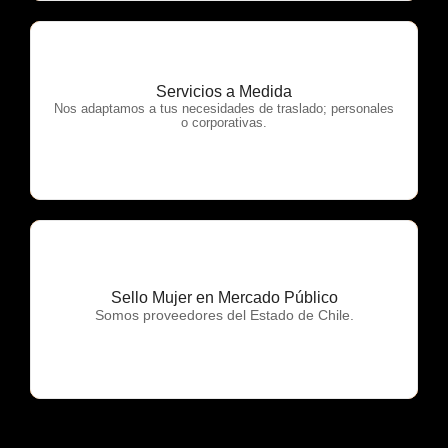
Servicios a Medida
OTP Servicios
Nos adaptamos a tus necesidades de traslado; personales
o corporativas.
Sello Mujer en Mercado Público
OTP Servicios
Somos proveedores del Estado de Chile.