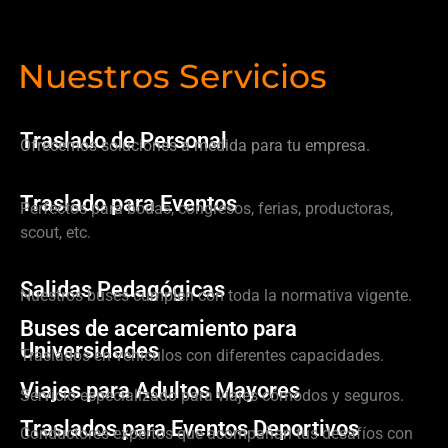
Nuestros Servicios
Traslado de Personal
Ofrecemos soluciones a medida para tu empresa.
Traslado para Eventos
Perfectos para bodas, congresos, ferias, productoras,
scout, etc.
Salidas Pedagógicas
Nuestros buses cumplen con toda la normativa vigente.
Buses de acercamiento para
Universidades
Traslados en vehículos con diferentes capacidades.
Viajes para Adultos Mayores
Servicio especializado para viajes cómodos y seguros.
Traslados para Eventos Deportivos
Conductores expertos que acompañan tus desafíos con