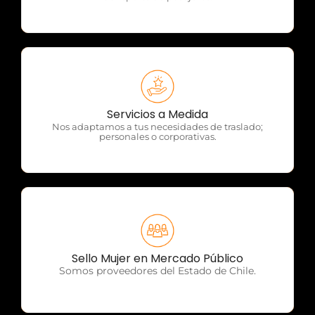
OTP Servicios
Servicios a Medida
Nos adaptamos a tus necesidades de traslado;
personales o corporativas.
OTP Servicios
Sello Mujer en Mercado Público
Somos proveedores del Estado de Chile.