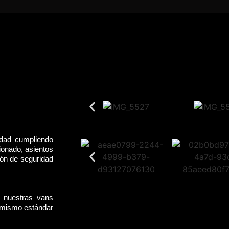
idad cumpliendo
ionado, asientos
rón de seguridad
, nuestras vans
l mismo estándar