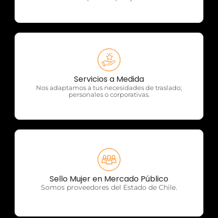
OTP Servicios
Servicios a Medida
Nos adaptamos a tus necesidades de traslado;
personales o corporativas.
OTP Servicios
Sello Mujer en Mercado Público
Somos proveedores del Estado de Chile.