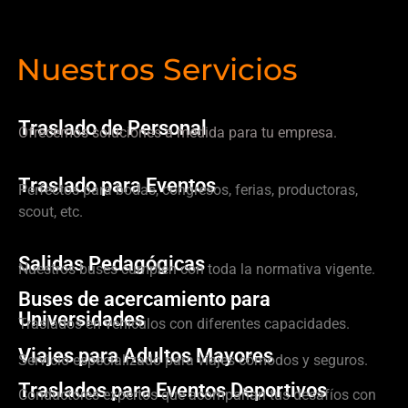
Nuestros Servicios
Traslado de Personal
Ofrecemos soluciones a medida para tu empresa.
Traslado para Eventos
Perfectos para bodas, congresos, ferias, productoras,
scout, etc.
Salidas Pedagógicas
Nuestros buses cumplen con toda la normativa vigente.
Buses de acercamiento para
Universidades
Traslados en vehículos con diferentes capacidades.
Viajes para Adultos Mayores
Servicio especializado para viajes cómodos y seguros.
Traslados para Eventos Deportivos
Conductores expertos que acompañan tus desafíos con