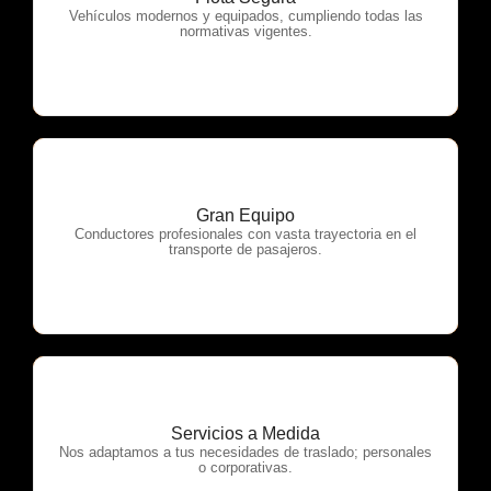
OTP Servicios
Vehículos modernos y equipados, cumpliendo todas las
normativas vigentes.
Gran Equipo
OTP Servicios
Conductores profesionales con vasta trayectoria en el
transporte de pasajeros.
Servicios a Medida
OTP Servicios
Nos adaptamos a tus necesidades de traslado; personales
o corporativas.