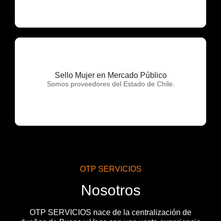
Sello Mujer en Mercado Público
OTP Servicios
Somos proveedores del Estado de Chile.
OTP SERVICIOS
Nosotros
OTP SERVICIOS nace de la centralización de