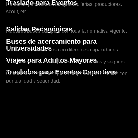
Traslado para Eventos
Perfectos para bodas, congresos, ferias, productoras,
scout, etc.
Salidas Pedagógicas
Nuestros buses cumplen con toda la normativa vigente.
Buses de acercamiento para
Universidades
Traslados en vehículos con diferentes capacidades.
Viajes para Adultos Mayores
Servicio especializado para viajes cómodos y seguros.
Traslados para Eventos Deportivos
Conductores expertos que acompañan tus desafíos con
puntualidad y seguridad.