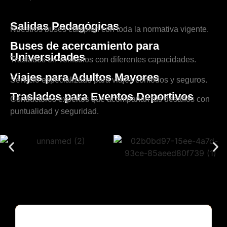
Salidas Pedagógicas
Nuestros buses cumplen con toda la normativa vigente.
Buses de acercamiento para
Universidades
Traslados en vehículos con diferentes capacidades.
Viajes para Adultos Mayores
Servicio especializado para viajes cómodos y seguros.
Traslados para Eventos Deportivos
Conductores expertos que acompañan tus desafíos con
puntualidad y seguridad.