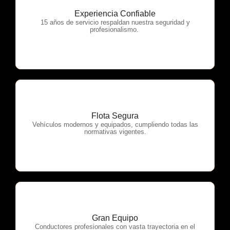
Experiencia Confiable
OTP Servicios
15 años de servicio respaldan nuestra seguridad y
profesionalismo.
Flota Segura
OTP Servicios
Vehículos modernos y equipados, cumpliendo todas las
normativas vigentes.
Gran Equipo
OTP Servicios
Conductores profesionales con vasta trayectoria en el