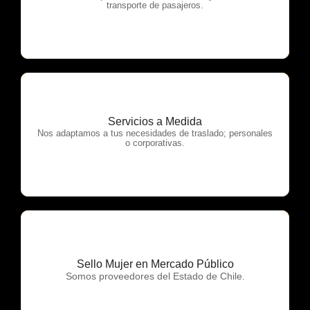
transporte de pasajeros.
Servicios a Medida
OTP Servicios
Nos adaptamos a tus necesidades de traslado; personales
o corporativas.
Sello Mujer en Mercado Público
OTP Servicios
Somos proveedores del Estado de Chile.