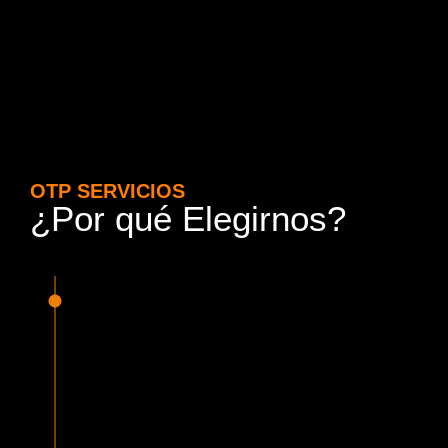
OTP SERVICIOS
¿Por qué Elegirnos?
15 Años de Experiencia y
Responsabilidad
Nuestra experiencia en el rubro nos avala. Contamos con
conductores altamente capacitados, respondemos de
manera rápida y eficiente, garantizando una experiencia de
viaje superior.
Proveedor Habilitado para Trabajar en