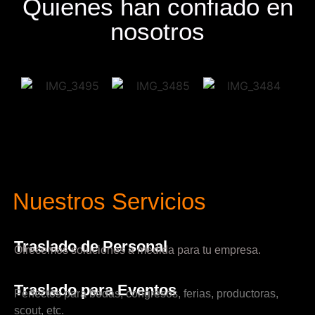
Quienes han confiado en
nosotros
Nuestros Servicios
Traslado de Personal
Ofrecemos soluciones a medida para tu empresa.
Traslado para Eventos
Perfectos para bodas, congresos, ferias, productoras,
scout, etc.