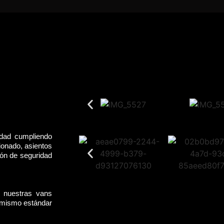
idad cumpliendo
ionado, asientos
rón de seguridad
, nuestras vans
l mismo estándar