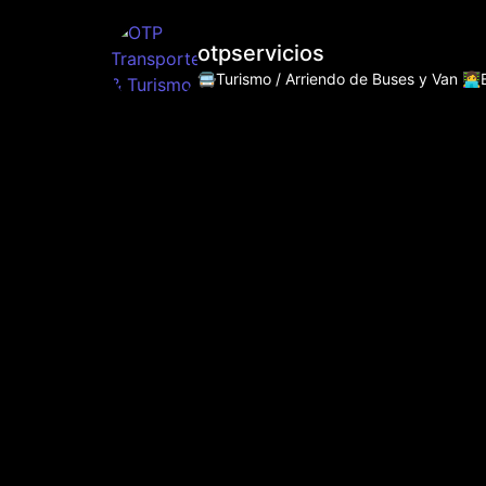
otpservicios
🚍Turismo / Arriendo de Buses y Van
👩‍