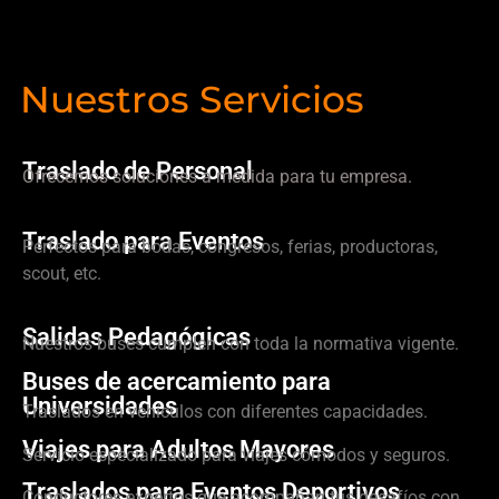
Nuestros Servicios
Traslado de Personal
Ofrecemos soluciones a medida para tu empresa.
Traslado para Eventos
Perfectos para bodas, congresos, ferias, productoras,
scout, etc.
Salidas Pedagógicas
Nuestros buses cumplen con toda la normativa vigente.
Buses de acercamiento para
Universidades
Traslados en vehículos con diferentes capacidades.
Viajes para Adultos Mayores
Servicio especializado para viajes cómodos y seguros.
Traslados para Eventos Deportivos
Conductores expertos que acompañan tus desafíos con