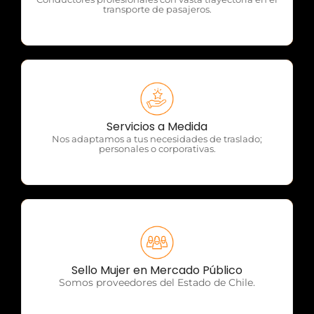
transporte de pasajeros.
OTP Servicios
Servicios a Medida
Nos adaptamos a tus necesidades de traslado;
personales o corporativas.
OTP Servicios
Sello Mujer en Mercado Público
Somos proveedores del Estado de Chile.