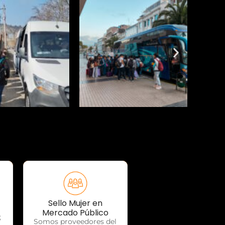
Sello Mujer en
OTP Servicios
Mercado Público
;
Somos proveedores del