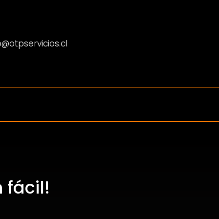
@otpservicios.cl
fácil!