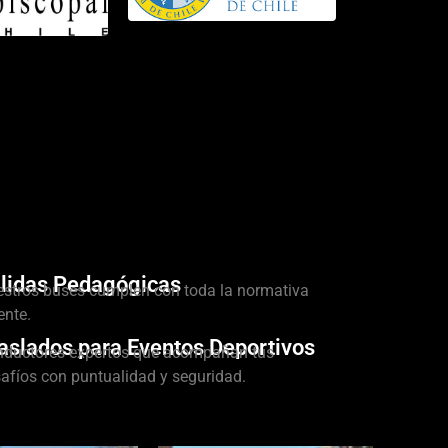
lidas Pedagógicas
stros buses cumplen con toda la normativa
ente.
aslados para Eventos Deportivos
ductores expertos que acompañan tus
afíos con puntualidad y seguridad.