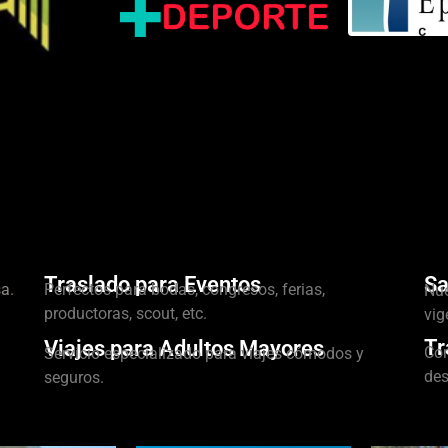
Traslado para Eventos
Sa
a.
Perfectos para bodas, congresos, ferias,
Nue
productoras, scout, etc.
vig
Tr
Viajes para Adultos Mayores
Con
Servicio especializado para viajes cómodos y
des
seguros.