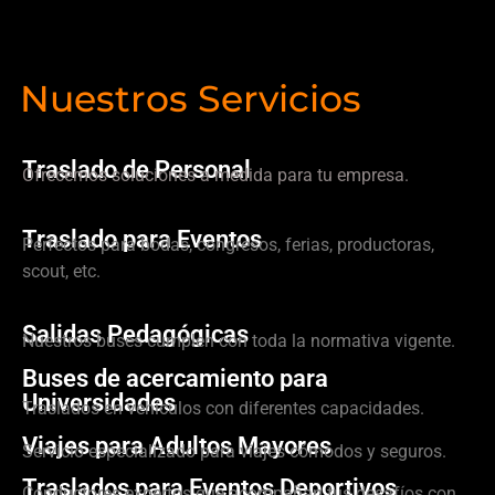
Nuestros Servicios
Traslado de Personal
Ofrecemos soluciones a medida para tu empresa.
Traslado para Eventos
Perfectos para bodas, congresos, ferias, productoras,
scout, etc.
Salidas Pedagógicas
Nuestros buses cumplen con toda la normativa vigente.
Buses de acercamiento para
Universidades
Traslados en vehículos con diferentes capacidades.
Viajes para Adultos Mayores
Servicio especializado para viajes cómodos y seguros.
Traslados para Eventos Deportivos
Conductores expertos que acompañan tus desafíos con