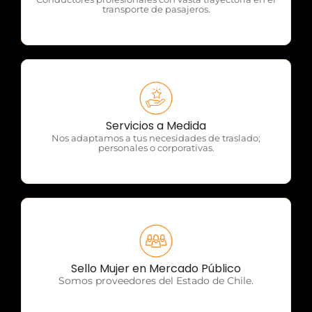
transporte de pasajeros.
OTP Servicios
Servicios a Medida
Nos adaptamos a tus necesidades de traslado;
personales o corporativas.
OTP Servicios
Sello Mujer en Mercado Público
Somos proveedores del Estado de Chile.