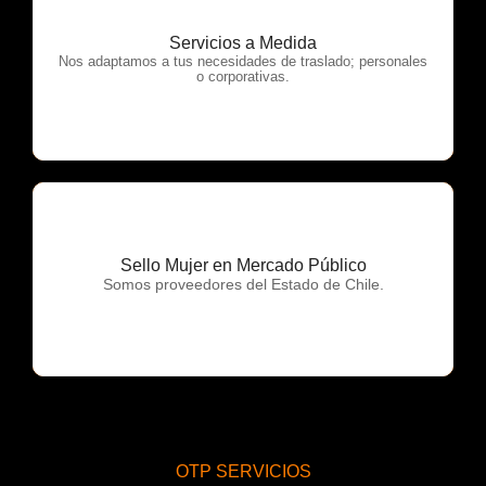
Servicios a Medida
OTP Servicios
Nos adaptamos a tus necesidades de traslado; personales
o corporativas.
Sello Mujer en Mercado Público
OTP Servicios
Somos proveedores del Estado de Chile.
OTP SERVICIOS