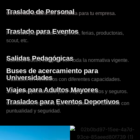
Traslado de Personal
Ofrecemos soluciones a medida para tu empresa.
Traslado para Eventos
Perfectos para bodas, congresos, ferias, productoras,
scout, etc.
Salidas Pedagógicas
Nuestros buses cumplen con toda la normativa vigente.
Buses de acercamiento para
Universidades
Traslados en vehículos con diferentes capacidades.
Viajes para Adultos Mayores
Servicio especializado para viajes cómodos y seguros.
Traslados para Eventos Deportivos
Conductores expertos que acompañan tus desafíos con
puntualidad y seguridad.