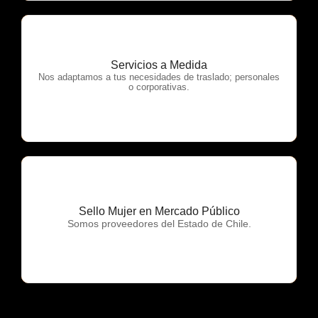
Servicios a Medida
OTP Servicios
Nos adaptamos a tus necesidades de traslado; personales
o corporativas.
Sello Mujer en Mercado Público
OTP Servicios
Somos proveedores del Estado de Chile.