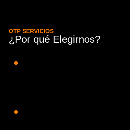
OTP SERVICIOS
¿Por qué Elegirnos?
15 Años de Experiencia y
Responsabilidad
Nuestra experiencia en el rubro nos avala. Contamos con
conductores altamente capacitados, respondemos de
manera rápida y eficiente, garantizando una experiencia de
viaje superior.
Proveedor Habilitado para Trabajar en
Mercado Público
Cumplimos con todas las normativas y una serie de
requisitos, según lo estipulado en la Ley 19.886, que nos