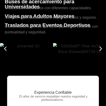
Buses de acercamiento para
Universidades
Traslados en vehículos con diferentes capacidades.
Viajes para Adultos Mayores
Servicio especializado para viajes cómodos y seguros.
Traslados para Eventos Deportivos
Conductores expertos que acompañan tus desafíos con
puntualidad y seguridad.
Experiencia Confiable
OTP Servicios
15 años de servicio respaldan nuestra seguridad y
profesionalismo.