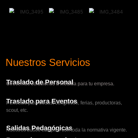
Nuestros Servicios
Traslado de Personal
Ofrecemos soluciones a medida para tu empresa.
Traslado para Eventos
Perfectos para bodas, congresos, ferias, productoras,
scout, etc.
Salidas Pedagógicas
Nuestros buses cumplen con toda la normativa vigente.