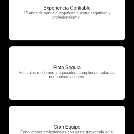
Experiencia Confiable
OTP Servicios
15 años de servicio respaldan nuestra seguridad y
profesionalismo.
Flota Segura
OTP Servicios
Vehículos modernos y equipados, cumpliendo todas las
normativas vigentes.
Gran Equipo
OTP Servicios
Conductores profesionales con vasta trayectoria en el