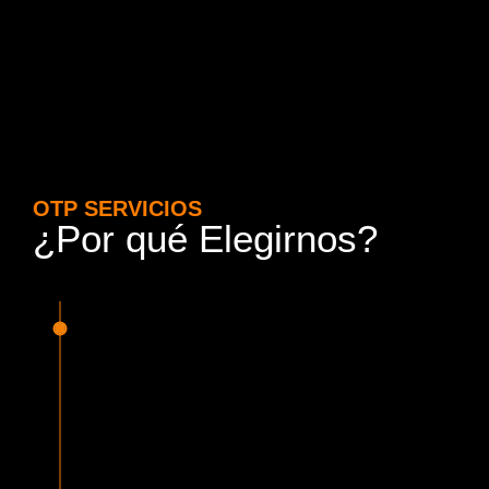
OTP SERVICIOS
¿Por qué Elegirnos?
15 Años de Experiencia y
Responsabilidad
Nuestra experiencia en el rubro nos avala. Contamos con
conductores altamente capacitados, respondemos de
manera rápida y eficiente, garantizando una experiencia de
viaje superior.
Proveedor Habilitado para Trabajar en