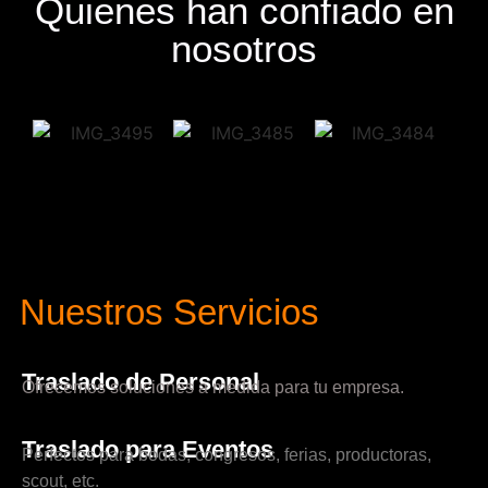
Quienes han confiado en
nosotros
Nuestros Servicios
Traslado de Personal
Ofrecemos soluciones a medida para tu empresa.
Traslado para Eventos
Perfectos para bodas, congresos, ferias, productoras,
scout, etc.