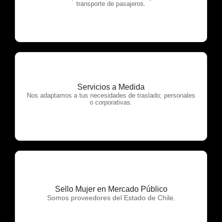
transporte de pasajeros.
Servicios a Medida
OTP Servicios
Nos adaptamos a tus necesidades de traslado; personales
o corporativas.
Sello Mujer en Mercado Público
OTP Servicios
Somos proveedores del Estado de Chile.