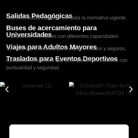
Salidas Pedagógicas
Nuestros buses cumplen con toda la normativa vigente.
Buses de acercamiento para
Universidades
Traslados en vehículos con diferentes capacidades.
Viajes para Adultos Mayores
Servicio especializado para viajes cómodos y seguros.
Traslados para Eventos Deportivos
Conductores expertos que acompañan tus desafíos con
puntualidad y seguridad.