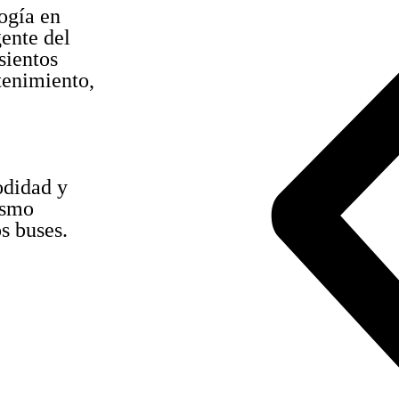
ogía en
ente del
sientos
tenimiento,
odidad y
ismo
s buses.