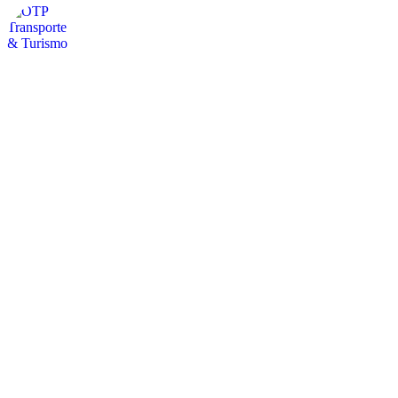
otpservicios
🚍Turismo / Arriendo de Buses y Van
👩‍💻Empresa Familiar + 