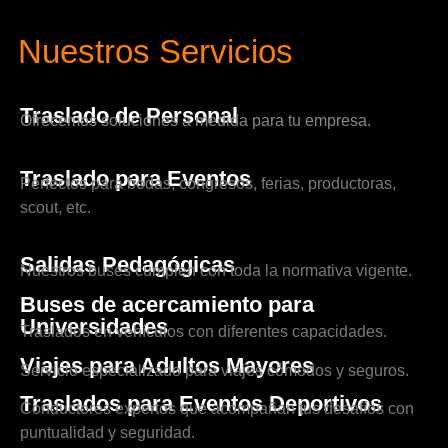
Nuestros Servicios
Traslado de Personal
Ofrecemos soluciones a medida para tu empresa.
Traslado para Eventos
Perfectos para bodas, congresos, ferias, productoras,
scout, etc.
Salidas Pedagógicas
Nuestros buses cumplen con toda la normativa vigente.
Buses de acercamiento para
Universidades
Traslados en vehículos con diferentes capacidades.
Viajes para Adultos Mayores
Servicio especializado para viajes cómodos y seguros.
Traslados para Eventos Deportivos
Conductores expertos que acompañan tus desafíos con
puntualidad y seguridad.