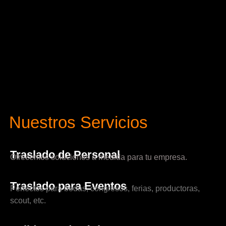
Nuestros Servicios
Traslado de Personal
Ofrecemos soluciones a medida para tu empresa.
Traslado para Eventos
Perfectos para bodas, congresos, ferias, productoras,
scout, etc.