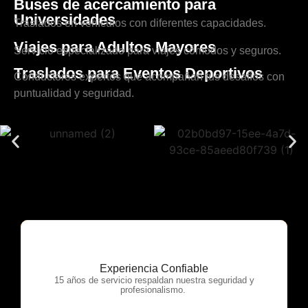
Buses de acercamiento para
Universidades
Traslados en vehículos con diferentes capacidades.
Viajes para Adultos Mayores
Servicio especializado para viajes cómodos y seguros.
Traslados para Eventos Deportivos
Conductores expertos que acompañan tus desafíos con
puntualidad y seguridad.
Experiencia Confiable
OTP Servicios
15 años de servicio respaldan nuestra seguridad y
profesionalismo.