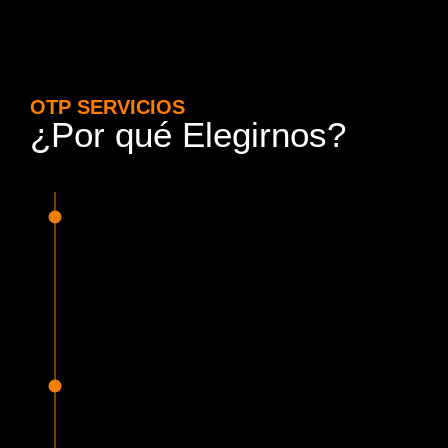
OTP SERVICIOS
¿Por qué Elegirnos?
15 Años de Experiencia y
Responsabilidad
Nuestra experiencia en el rubro nos avala. Contamos con
conductores altamente capacitados, respondemos de
manera rápida y eficiente, garantizando una experiencia de
viaje superior.
Proveedor Habilitado para Trabajar en
Mercado Público
Cumplimos con todas las normativas y una serie de
requisitos, según lo estipulado en la Ley 19.886, que nos