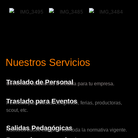
Nuestros Servicios
Traslado de Personal
Ofrecemos soluciones a medida para tu empresa.
Traslado para Eventos
Perfectos para bodas, congresos, ferias, productoras,
scout, etc.
Salidas Pedagógicas
Nuestros buses cumplen con toda la normativa vigente.