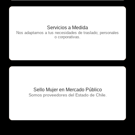
Servicios a Medida
OTP Servicios
Nos adaptamos a tus necesidades de traslado; personales
o corporativas.
Sello Mujer en Mercado Público
OTP Servicios
Somos proveedores del Estado de Chile.