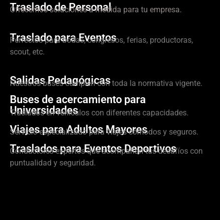
Traslado de Personal
Ofrecemos soluciones a medida para tu empresa.
Traslado para Eventos
Perfectos para bodas, congresos, ferias, productoras,
scout, etc.
Salidas Pedagógicas
Nuestros buses cumplen con toda la normativa vigente.
Buses de acercamiento para
Universidades
Traslados en vehículos con diferentes capacidades.
Viajes para Adultos Mayores
Servicio especializado para viajes cómodos y seguros.
Traslados para Eventos Deportivos
Conductores expertos que acompañan tus desafíos con
puntualidad y seguridad.