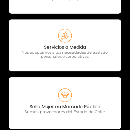
OTP Servicios
Servicios a Medida
Nos adaptamos a tus necesidades de traslado;
personales o corporativas.
OTP Servicios
Sello Mujer en Mercado Público
Somos proveedores del Estado de Chile.