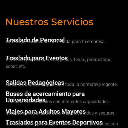
Nuestros Servicios
Traslado de Personal
Ofrecemos soluciones a medida para tu empresa.
Traslado para Eventos
Perfectos para bodas, congresos, ferias, productoras,
scout, etc.
Salidas Pedagógicas
Nuestros buses cumplen con toda la normativa vigente.
Buses de acercamiento para
Universidades
Traslados en vehículos con diferentes capacidades.
Viajes para Adultos Mayores
Servicio especializado para viajes cómodos y seguros.
Traslados para Eventos Deportivos
Conductores expertos que acompañan tus desafíos con