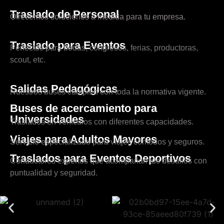
Traslado de Personal
Ofrecemos soluciones a medida para tu empresa.
Traslado para Eventos
Perfectos para bodas, congresos, ferias, productoras,
scout, etc.
Salidas Pedagógicas
Nuestros buses cumplen con toda la normativa vigente.
Buses de acercamiento para
Universidades
Traslados en vehículos con diferentes capacidades.
Viajes para Adultos Mayores
Servicio especializado para viajes cómodos y seguros.
Traslados para Eventos Deportivos
Conductores expertos que acompañan tus desafíos con
puntualidad y seguridad.