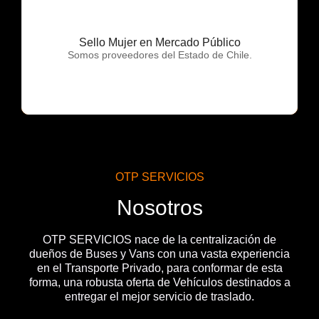
Sello Mujer en Mercado Público
OTP Servicios
Somos proveedores del Estado de Chile.
OTP SERVICIOS
Nosotros
OTP SERVICIOS nace de la centralización de
dueños de Buses y Vans con una vasta experiencia
en el Transporte Privado, para conformar de esta
forma, una robusta oferta de Vehículos destinados a
entregar el mejor servicio de traslado.