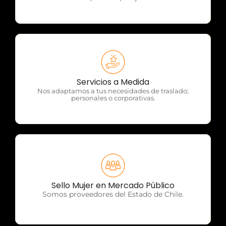
OTP Servicios
Servicios a Medida
Nos adaptamos a tus necesidades de traslado;
personales o corporativas.
OTP Servicios
Sello Mujer en Mercado Público
Somos proveedores del Estado de Chile.