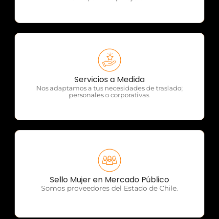
OTP Servicios
Servicios a Medida
Nos adaptamos a tus necesidades de traslado;
personales o corporativas.
OTP Servicios
Sello Mujer en Mercado Público
Somos proveedores del Estado de Chile.