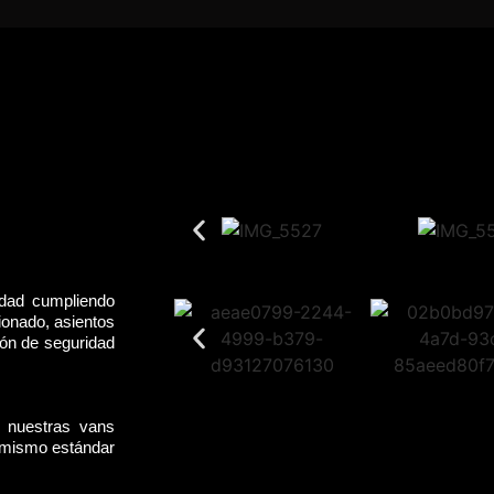
idad cumpliendo
ionado, asientos
rón de seguridad
, nuestras vans
l mismo estándar