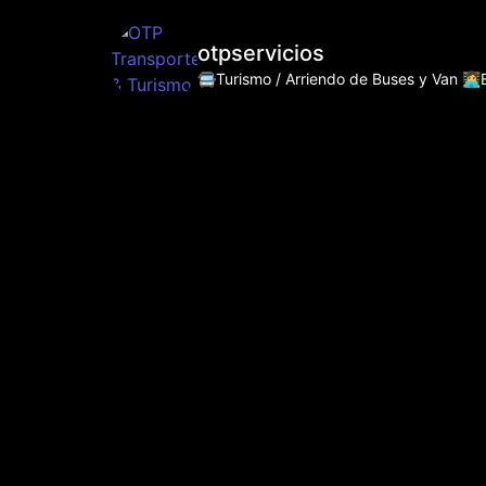
otpservicios
🚍Turismo / Arriendo de Buses y Van
👩‍