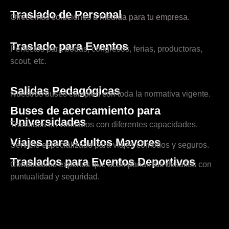
Traslado de Personal
Ofrecemos soluciones a medida para tu empresa.
Traslado para Eventos
Perfectos para bodas, congresos, ferias, productoras,
scout, etc.
Salidas Pedagógicas
Nuestros buses cumplen con toda la normativa vigente.
Buses de acercamiento para
Universidades
Traslados en vehículos con diferentes capacidades.
Viajes para Adultos Mayores
Servicio especializado para viajes cómodos y seguros.
Traslados para Eventos Deportivos
Conductores expertos que acompañan tus desafíos con
puntualidad y seguridad.