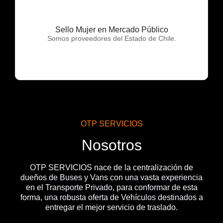
Sello Mujer en Mercado Público
OTP Servicios
Somos proveedores del Estado de Chile.
OTP SERVICIOS
Nosotros
OTP SERVICIOS nace de la centralización de
dueños de Buses y Vans con una vasta experiencia
en el Transporte Privado, para conformar de esta
forma, una robusta oferta de Vehículos destinados a
entregar el mejor servicio de traslado.